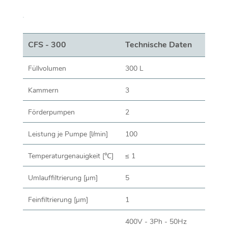
CFS - 300
Technische Daten
Füllvolumen
300 L
Kammern
3
Förderpumpen
2
Leistung je Pumpe [l/min]
100
Temperaturgenauigkeit [℃]
≤ 1
Umlauffiltrierung [µm]
5
Feinfiltrierung [µm]
1
400V - 3Ph - 50Hz