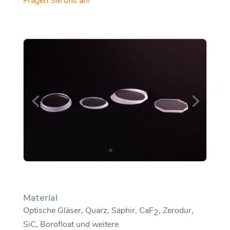
Fragen Sie uns an!
Material
Optische Gläser, Quarz, Saphir, CaF
, Zerodur,
2
SiC, Borofloat und weitere