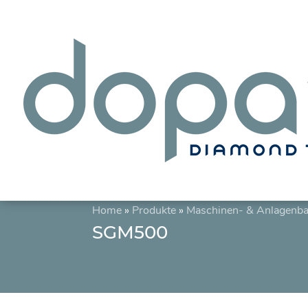
Home
»
Produkte
»
Maschinen- & Anlagenb
SGM500