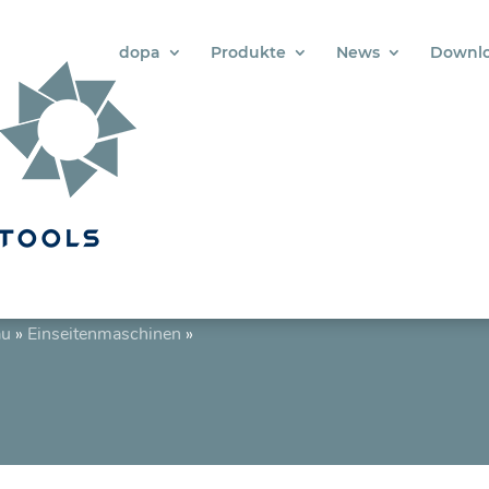
dopa
Produkte
News
Downl
au
»
Einseitenmaschinen
»