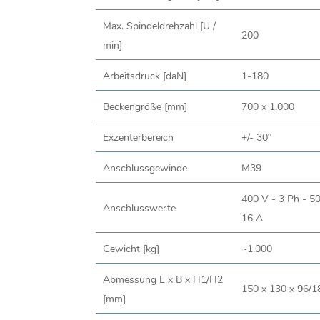
Max. Spindeldrehzahl [U /
200
min]
Arbeitsdruck [daN]
1-180
Beckengröße [mm]
700 x 1.000
Exzenterbereich
+/- 30°
Anschlussgewinde
M39
400 V - 3 Ph - 5
Anschlusswerte
16 A
Gewicht [kg]
~1.000
Abmessung L x B x H1/H2
150 x 130 x 96/1
[mm]