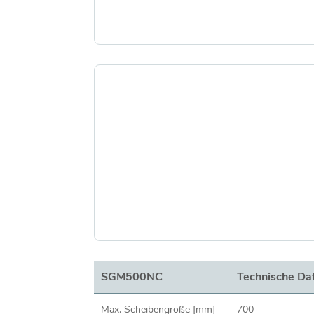
SGM500NC
Technische Da
Max. Scheibengröße [mm]
700