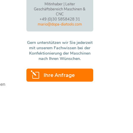
Mitinhaber | Leiter
Geschäftsbereich Maschinen &
CNC
+49 (0)30 5858428 31
mario@dopa-diatools.com
Gern unterstützen wir Sie jederzeit
mit unserem Fachwissen bei der
Konfektionierung der Maschinen
nach Ihren Wünschen.
l
Ihre Anfrage
ßen