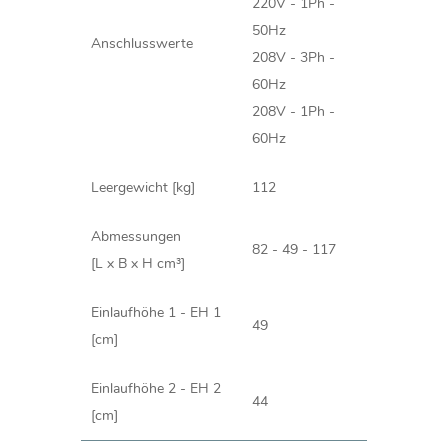
220V - 1Ph -
50Hz
Anschlusswerte
208V - 3Ph -
60Hz
208V - 1Ph -
60Hz
Leergewicht [kg]
112
Abmessungen
82 - 49 - 117
[L x B x H cm³]
Einlaufhöhe 1 - EH 1
49
[cm]
Einlaufhöhe 2 - EH 2
44
[cm]