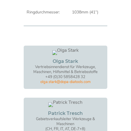
Ringdurchmesser:
1038mm (41“)
Olga Stark
Vertriebsinnendienst für Werkzeuge,
Maschinen, Hilfsmittel & Betriebsstoffe
+49 (0)30 5858428 32
olga.stark@dopa-diatools.com
Patrick Tresch
Gebietsverkaufsleiter Werkzeuge &
Maschinen
(CH, FR, IT, AT, DE-7+8)