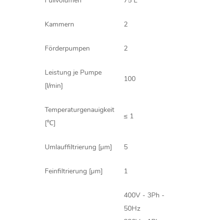
Füllvolumen
75 L
Kammern
2
Förderpumpen
2
Leistung je Pumpe
100
[l/min]
Temperaturgenauigkeit
≤ 1
[℃]
Umlauffiltrierung [µm]
5
Feinfiltrierung [µm]
1
400V - 3Ph -
50Hz