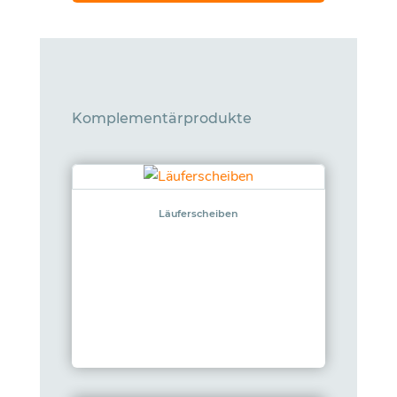
Komplementärprodukte
Läuferscheiben