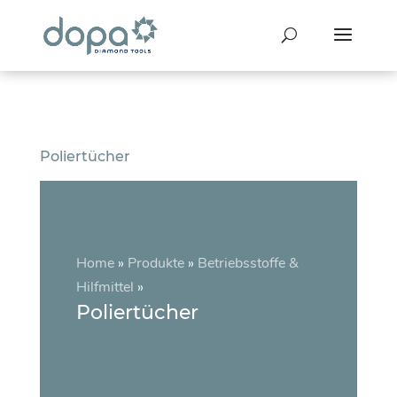
Poliertücher
Home
»
Produkte
»
Betriebsstoffe &
Hilfmittel
»
Poliertücher