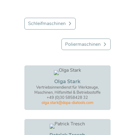
Schleifmaschinen
Poliermaschinen
Olga Stark
Vertriebsinnendienst für Werkzeuge,
Maschinen, Hilfsmittel & Betriebsstoffe
+49 (0)30 5858428 32
olga.stark@dopa-diatools.com